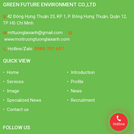
GREEN FUTURE ENVIRONMENT CO.,LTD
42 Đông Hưng Thuận 23, KP 1, P. Đông Hưng Thuận, Quận 12,
TP. Hồ Chí Minh
mttuonglaixanh@gmail.com
www.moitruongtuonglaixanh.com
Hotline/Zalo:
0989 701 697
QUICK VIEW
• Home
• Introduction
• Services
• Profile
• Image
• News
• Specialized News
• Recruitment
• Contact us
Hotline
FOLLOW US