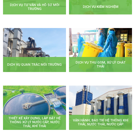
DỊCH VỤ TƯ VẤN VÀ HỒ SƠ MÔI
DỊCH VỤ KIỂM NGHIỆM
TRƯỜNG
DỊCH VỤ THU GOM, XỬ LÝ CHẤT
DỊCH VỤ QUAN TRẮC MÔI TRƯỜNG
THẢI
THIẾT KẾ XÂY DỰNG, LẮP ĐẶT HỆ
VẬN HÀNH, BẢO TRÌ HỆ THỐNG KHÍ
THỐNG XỬ LÝ NƯỚC CẤP, NƯỚC
THẢI, NƯỚC THẢI, NƯỚC CẤP
THẢI, KHÍ THẢI