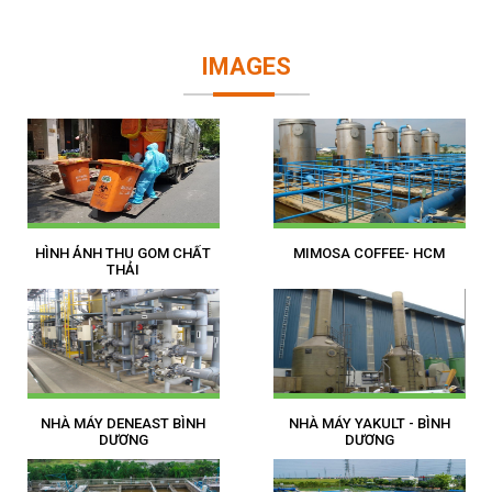
IMAGES
HÌNH ẢNH THU GOM CHẤT
MIMOSA COFFEE- HCM
THẢI
NHÀ MÁY DENEAST BÌNH
NHÀ MÁY YAKULT - BÌNH
DƯƠNG
DƯƠNG