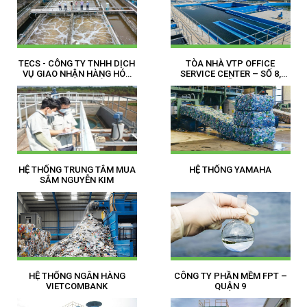
TECS - CÔNG TY TNHH DỊCH
TÒA NHÀ VTP OFFICE
VỤ GIAO NHẬN HÀNG HÓA
SERVICE CENTER – SỐ 8,
TÂN SƠN NHẤT
NGUYỄN HUỆ
HỆ THỐNG TRUNG TÂM MUA
HỆ THỐNG YAMAHA
SẮM NGUYỄN KIM
HỆ THỐNG NGÂN HÀNG
CÔNG TY PHẦN MỀM FPT –
VIETCOMBANK
QUẬN 9