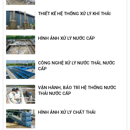
THIẾT KẾ HỆ THỐNG XỬ LÝ KHÍ THẢI
HÌNH ẢNH XỬ LÝ NƯỚC CẤP
CÔNG NGHỆ XỬ LÝ NƯỚC THẢI, NƯỚC
CẤP
VẬN HÀNH, BẢO TRÌ HỆ THỐNG NƯỚC
THẢI NƯỚC CẤP
HÌNH ẢNH XỬ LÝ CHẤT THẢI