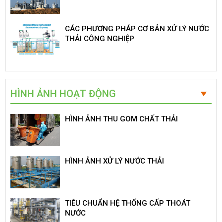
CÁC PHƯƠNG PHÁP CƠ BẢN XỬ LÝ NƯỚC
THẢI CÔNG NGHIỆP
HÌNH ẢNH HOẠT ĐỘNG
HÌNH ẢNH THU GOM CHẤT THẢI
HÌNH ẢNH XỬ LÝ NƯỚC THẢI
TIÊU CHUẨN HỆ THỐNG CẤP THOÁT
NƯỚC