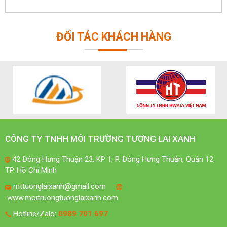
ĐỐI TÁC KHÁCH HÀNG
CÔNG TY TNHH MÔI TRƯỜNG TƯƠNG LAI XANH
42 Đông Hưng Thuận 23, KP 1, P. Đông Hưng Thuận, Quận 12,
TP. Hồ Chí Minh
mttuonglaixanh@gmail.com
www.moitruongtuonglaixanh.com
Hotline/Zalo:
0989 701 697