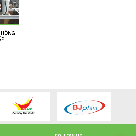
 THỐNG
ẤP
FOLLOW US