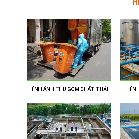
H
HÌNH ẢNH THU GOM CHẤT THẢI
HÌN