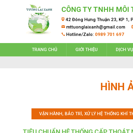
CÔNG TY TNHH MÔI 
42 Đông Hưng Thuận 23, KP 1, P
mttuonglaixanh@gmail.com
Hotline/Zalo:
0989 701 697
TRANG CHỦ
GIỚI THIỆU
DỊCH V
HÌNH 
VẬN HÀNH, BẢO TRÌ, XỬ LÝ HỆ THỐNG KHÍ T
TIÊU CHUẨN HỆ THỐNG CẤP THOÁT