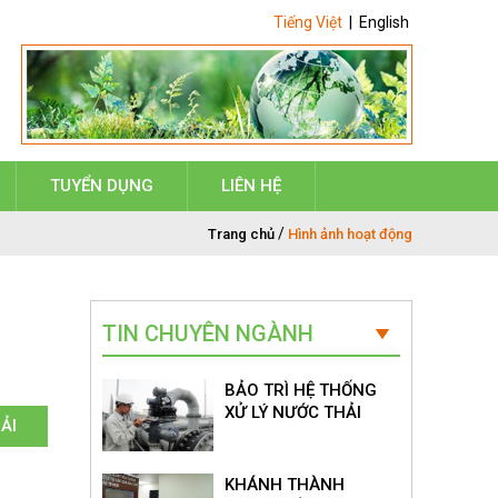
Tiếng Việt
|
English
TUYỂN DỤNG
LIÊN HỆ
/
Trang chủ
Hình ảnh hoạt động
TIN CHUYÊN NGÀNH
BẢO TRÌ HỆ THỐNG
XỬ LÝ NƯỚC THẢI
ẢI
KHÁNH THÀNH