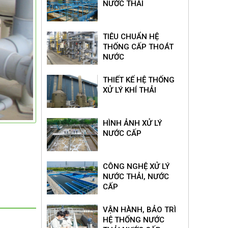
NƯỚC THẢI
TIÊU CHUẨN HỆ
THỐNG CẤP THOÁT
NƯỚC
THIẾT KẾ HỆ THỐNG
XỬ LÝ KHÍ THẢI
HÌNH ẢNH XỬ LÝ
NƯỚC CẤP
CÔNG NGHỆ XỬ LÝ
NƯỚC THẢI, NƯỚC
CẤP
VẬN HÀNH, BẢO TRÌ
HỆ THỐNG NƯỚC