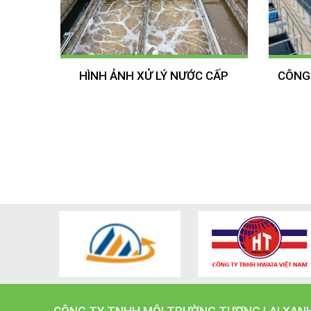
HÌNH ẢNH XỬ LÝ NƯỚC CẤP
CÔNG 
CÔNG TY TNHH MÔI TRƯỜNG TƯƠNG LAI XAN