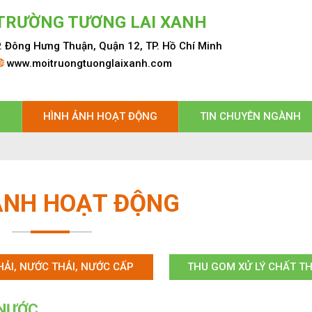
TRƯỜNG TƯƠNG LAI XANH
. Đông Hưng Thuận, Quận 12, TP. Hồ Chí Minh
www.moitruongtuonglaixanh.com
Ụ
HÌNH ẢNH HOẠT ĐỘNG
TIN CHUYÊN NGÀNH
ẢNH HOẠT ĐỘNG
HẢI, NƯỚC THẢI, NƯỚC CẤP
THU GOM XỬ LÝ CHẤT TH
 NƯỚC