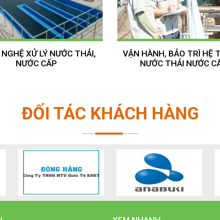
NGHỆ XỬ LÝ NƯỚC THẢI,
VẬN HÀNH, BẢO TRÌ HỆ
NƯỚC CẤP
NƯỚC THẢI NƯỚC C
ĐỐI TÁC KHÁCH HÀNG
H
XEM NHANH