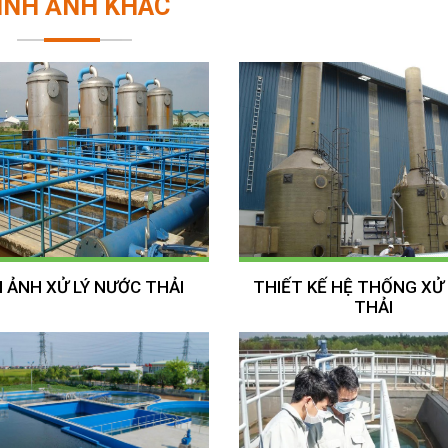
ÌNH ẢNH KHÁC
H ẢNH XỬ LÝ NƯỚC THẢI
THIẾT KẾ HỆ THỐNG XỬ 
THẢI