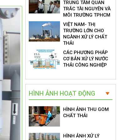
TRUNG TÂM QUAN
TRẮC TÀI NGUYÊN VÀ
MÔI TRƯỜNG TPHCM
VIỆT NAM- THỊ
TRƯỜNG LỚN CHO
NGÀNH XỬ LÝ CHẤT
THẢI
CÁC PHƯƠNG PHÁP
CƠ BẢN XỬ LÝ NƯỚC
THẢI CÔNG NGHIỆP
HÌNH ẢNH HOẠT ĐỘNG
HÌNH ẢNH THU GOM
CHẤT THẢI
HÌNH ẢNH XỬ LÝ