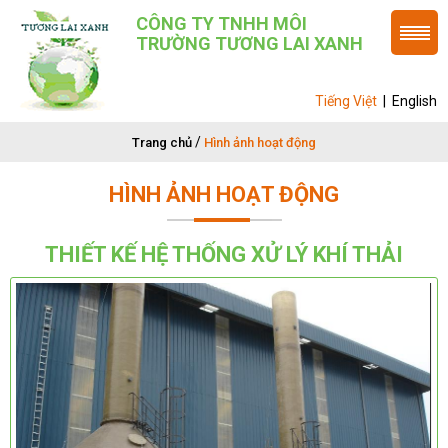
CÔNG TY TNHH MÔI
TRƯỜNG TƯƠNG LAI XANH
Tiếng Việt
|
English
/
Trang chủ
Hình ảnh hoạt động
HÌNH ẢNH HOẠT ĐỘNG
THIẾT KẾ HỆ THỐNG XỬ LÝ KHÍ THẢI