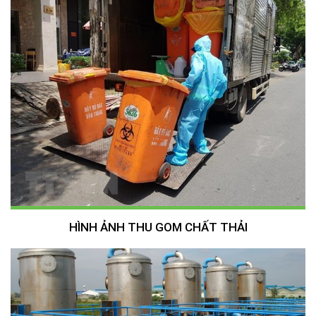
HÌNH ẢNH THU GOM CHẤT THẢI