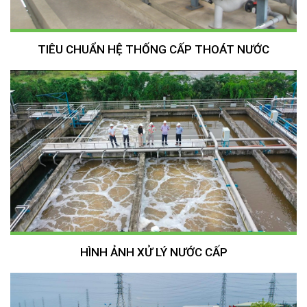
TIÊU CHUẨN HỆ THỐNG CẤP THOÁT NƯỚC
HÌNH ẢNH XỬ LÝ NƯỚC CẤP