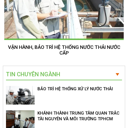
VẬN HÀNH, BẢO TRÌ HỆ THỐNG NƯỚC THẢI NƯỚC
CẤP
TIN CHUYÊN NGÀNH
BẢO TRÌ HỆ THỐNG XỬ LÝ NƯỚC THẢI
KHÁNH THÀNH TRUNG TÂM QUAN TRẮC
TÀI NGUYÊN VÀ MÔI TRƯỜNG TPHCM