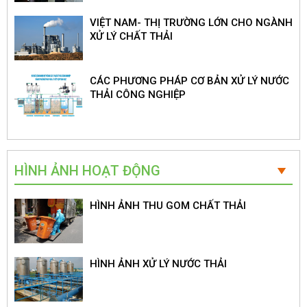
VIỆT NAM- THỊ TRƯỜNG LỚN CHO NGÀNH
XỬ LÝ CHẤT THẢI
CÁC PHƯƠNG PHÁP CƠ BẢN XỬ LÝ NƯỚC
THẢI CÔNG NGHIỆP
HÌNH ẢNH HOẠT ĐỘNG
HÌNH ẢNH THU GOM CHẤT THẢI
HÌNH ẢNH XỬ LÝ NƯỚC THẢI