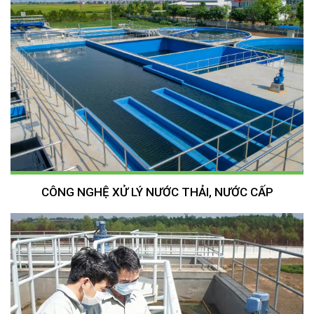
CÔNG NGHỆ XỬ LÝ NƯỚC THẢI, NƯỚC CẤP