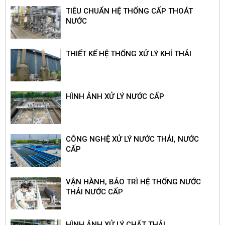
TIÊU CHUẨN HỆ THỐNG CẤP THOÁT
NƯỚC
THIẾT KẾ HỆ THỐNG XỬ LÝ KHÍ THẢI
HÌNH ẢNH XỬ LÝ NƯỚC CẤP
CÔNG NGHỆ XỬ LÝ NƯỚC THẢI, NƯỚC
CẤP
VẬN HÀNH, BẢO TRÌ HỆ THỐNG NƯỚC
THẢI NƯỚC CẤP
HÌNH ẢNH XỬ LÝ CHẤT THẢI