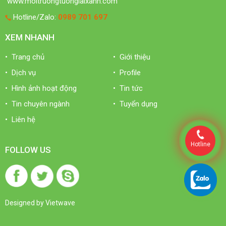
www.moitruongtuonglaixanh.com
Hotline/Zalo:
0989 701 697
XEM NHANH
• Trang chủ
• Giới thiệu
• Dịch vụ
• Profile
• Hình ảnh hoạt động
• Tin tức
• Tin chuyên ngành
• Tuyển dụng
• Liên hệ
Hotline
FOLLOW US
Designed by
Vietwave