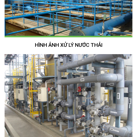
HÌNH ẢNH XỬ LÝ NƯỚC THẢI